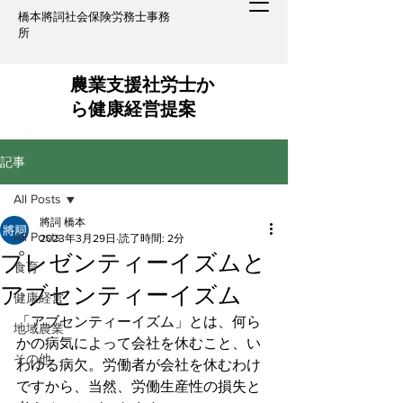
​橋本將詞社会保険労務士事務
所
​農業支援社労士か
ら健康経営提案
記事
All Posts
將詞 橋本
All Posts
2023年3月29日
読了時間: 2分
プレゼンティーイズムと
食育
アブセンティーイズム
健康経営
「アブセンティーイズム」とは、何ら
地域農業
かの病気によって会社を休むこと、い
その他
わゆる病欠。労働者が会社を休むわけ
ですから、当然、労働生産性の損失と